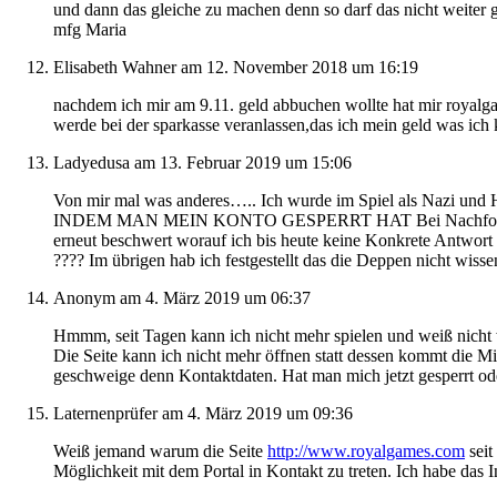
und dann das gleiche zu machen denn so darf das nicht weiter 
mfg Maria
Elisabeth Wahner
am 12. November 2018 um 16:19
nachdem ich mir am 9.11. geld abbuchen wollte hat mir royalga
werde bei der sparkasse veranlassen,das ich mein geld was ich 
Ladyedusa
am 13. Februar 2019 um 15:06
Von mir mal was anderes….. Ich wurde im Spiel als Nazi und H
INDEM MAN MEIN KONTO GESPERRT HAT Bei Nachforschungen hab
erneut beschwert worauf ich bis heute keine Konkrete Antwor
???? Im übrigen hab ich festgestellt das die Deppen nicht wiss
Anonym
am 4. März 2019 um 06:37
Hmmm, seit Tagen kann ich nicht mehr spielen und weiß nicht 
Die Seite kann ich nicht mehr öffnen statt dessen kommt die Mi
geschweige denn Kontaktdaten. Hat man mich jetzt gesperrt oder
Laternenprüfer
am 4. März 2019 um 09:36
Weiß jemand warum die Seite
http://www.royalgames.com
seit
Möglichkeit mit dem Portal in Kontakt zu treten. Ich habe das I