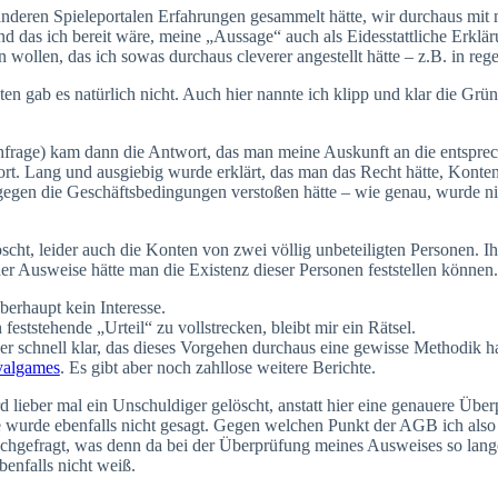
f anderen Spieleportalen Erfahrungen gesammelt hätte, wir durchaus mit 
nd das ich bereit wäre, meine „Aussage“ auch als Eidesstattliche Erklä
en wollen, das ich sowas durchaus cleverer angestellt hätte – z.B. in re
gab es natürlich nicht. Auch hier nannte ich klipp und klar die Grü
.
frage) kam dann die Antwort, das man meine Auskunft an die entspreche
rt. Lang und ausgiebig wurde erklärt, das man das Recht hätte, Konten
 gegen die Geschäftsbedingungen verstoßen hätte – wie genau, wurde nic
ht, leider auch die Konten von zwei völlig unbeteiligten Personen. Ihr
er Ausweise hätte man die Existenz dieser Personen feststellen können.
erhaupt kein Interesse.
ststehende „Urteil“ zu vollstrecken, bleibt mir ein Rätsel.
er schnell klar, das dieses Vorgehen durchaus eine gewisse Methodik ha
yalgames
. Es gibt aber noch zahllose weitere Berichte.
d lieber mal ein Unschuldiger gelöscht, anstatt hier eine genauere Übe
 wurde ebenfalls nicht gesagt. Gegen welchen Punkt der AGB ich also 
 nachgefragt, was denn da bei der Überprüfung meines Ausweises so lan
enfalls nicht weiß.