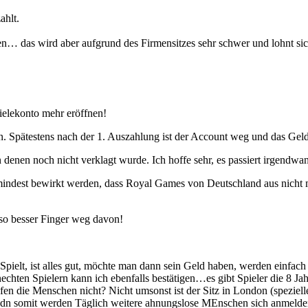
ahlt.
n… das wird aber aufgrund des Firmensitzes sehr schwer und lohnt sic
pielekonto mehr eröffnen!
. Spätestens nach der 1. Auszahlung ist der Account weg und das Gel
 denen noch nicht verklagt wurde. Ich hoffe sehr, es passiert irgendwa
ndest bewirkt werden, dass Royal Games von Deutschland aus nicht meh
lso besser Finger weg davon!
Spielt, ist alles gut, möchte man dann sein Geld haben, werden einfa
hten Spielern kann ich ebenfalls bestätigen…es gibt Spieler die 8 Jahr
en die Menschen nicht? Nicht umsonst ist der Sitz in London (speziel
udn somit werden Täglich weitere ahnungslose MEnschen sich anmelden 