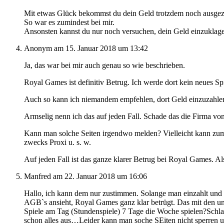
Mit etwas Glück bekommst du dein Geld trotzdem noch ausgez
So war es zumindest bei mir.
Ansonsten kannst du nur noch versuchen, dein Geld einzuklage
Anonym
am 15. Januar 2018 um 13:42
Ja, das war bei mir auch genau so wie beschrieben.
Royal Games ist definitiv Betrug. Ich werde dort kein neues S
Auch so kann ich niemandem empfehlen, dort Geld einzuzahlen
Armselig nenn ich das auf jeden Fall. Schade das die Firma von
Kann man solche Seiten irgendwo melden? Vielleicht kann zumi
zwecks Proxi u. s. w.
Auf jeden Fall ist das ganze klarer Betrug bei Royal Games. A
Manfred
am 22. Januar 2018 um 16:06
Hallo, ich kann dem nur zustimmen. Solange man einzahlt und 
AGB`s ansieht, Royal Games ganz klar betrügt. Das mit den unec
Spiele am Tag (Stundenspiele) 7 Tage die Woche spielen?Schlaf
schon alles aus…Leider kann man soche SEiten nicht sperren 