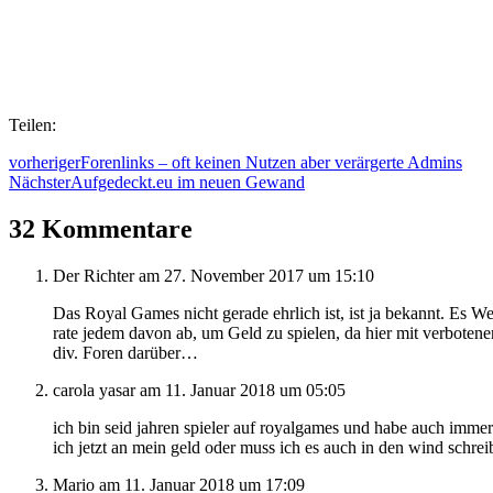
Teilen:
vorheriger
Forenlinks – oft keinen Nutzen aber verärgerte Admins
Nächster
Aufgedeckt.eu im neuen Gewand
32 Kommentare
Der Richter
am 27. November 2017 um 15:10
Das Royal Games nicht gerade ehrlich ist, ist ja bekannt. Es W
rate jedem davon ab, um Geld zu spielen, da hier mit verboten
div. Foren darüber…
carola yasar
am 11. Januar 2018 um 05:05
ich bin seid jahren spieler auf royalgames und habe auch imme
ich jetzt an mein geld oder muss ich es auch in den wind schre
Mario
am 11. Januar 2018 um 17:09