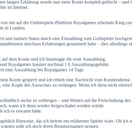
er langen Erklärung wurde nun mein Konto komplett gelöscht – und da
chte im Internet.
 von mir auf der Onlinespiele-Plattform Royalgames (ehemals King.com)
itz in London.
ert und meinen Status durch eine Einzahlung zum Geldspieler hochgest
leplattformen durchaus Erfahrungen gesammelt habe – dies allerdings
 € auf dem Konto und ich beantragte die erste Auszahlung.
g und Royalgames kassiert nochmal 1 € Auszahlungsgebühr.
ert eine Auszahlung bei Royalgames 14 Tage.
mein Konto gesperrt und ich erhielt eine Nachricht vom Kundendienst.
 eine Kopie des Ausweises zu verlangen. Wenn ich diese nicht einrei
chließlich nichts zu verbergen – und Warten auf die Freischaltung des
h nach, wann ich denn wieder freigeschaltet werden würde.
 ich es erwartet hätte.
eblich Hinweise, das ich bereits ein erfahrener Spieler wäre. Ob ich 
n würden solle ich doch deren Benutzernamen nennen.