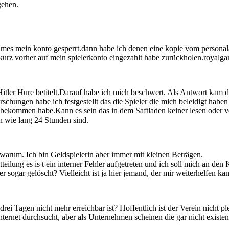
gehen.
mes mein konto gesperrt.dann habe ich denen eine kopie vom personalaus
kurz vorher auf mein spielerkonto eingezahlt habe zurückholen.royalgam
itler Hure betitelt.Darauf habe ich mich beschwert. Als Antwort kam
e ich festgestellt das die Spieler die mich beleidigt haben wei
t bekommen habe.Kann es sein das in dem Saftladen keiner lesen oder
en wie lang 24 Stunden sind.
warum. Ich bin Geldspielerin aber immer mit kleinen Beträgen.
tteilung es is t ein interner Fehler aufgetreten und ich soll mich an 
 sogar gelöscht? Vielleicht ist ja hier jemand, der mir weiterhelfen ka
 drei Tagen nicht mehr erreichbar ist? Hoffentlich ist der Verein nicht p
nternet durchsucht, aber als Unternehmen scheinen die gar nicht existent