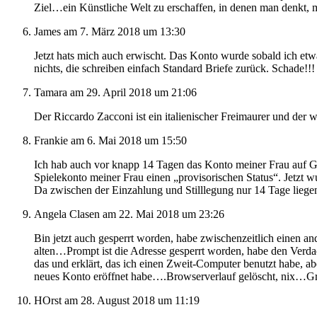
Ziel…ein Künstliche Welt zu erschaffen, in denen man denkt, 
James
am 7. März 2018 um 13:30
Jetzt hats mich auch erwischt. Das Konto wurde sobald ich etwa
nichts, die schreiben einfach Standard Briefe zurück. Schade!!
Tamara
am 29. April 2018 um 21:06
Der Riccardo Zacconi ist ein italienischer Freimaurer und der w
Frankie
am 6. Mai 2018 um 15:50
Ich hab auch vor knapp 14 Tagen das Konto meiner Frau auf Gel
Spielekonto meiner Frau einen „provisorischen Status“. Jetzt
Da zwischen der Einzahlung und Stilllegung nur 14 Tage liege
Angela Clasen
am 22. Mai 2018 um 23:26
Bin jetzt auch gesperrt worden, habe zwischenzeitlich einen a
alten…Prompt ist die Adresse gesperrt worden, habe den Verdac
das und erklärt, das ich einen Zweit-Computer benutzt habe, 
neues Konto eröffnet habe….Browserverlauf gelöscht, nix…G
HOrst
am 28. August 2018 um 11:19