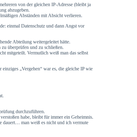
mehreren von der gleichen IP-Adresse (bleibt ja
rung abzugeben.
gelmäßigen Abständen mit Absicht verlieren.
nde: einmal Datenschutz und dann Angst vor
nde Abteilung weitergeleitet hätte.
 zu überprüfen und zu schließen.
ht mitgeteilt. Vermutlich weiß man das selbst
 einziges „Vergehen“ war es, die gleiche IP wie
t.
rprüfung durchzuführen.
verstoßen habe, bleibt für immer ein Geheimnis.
ge dauert… man weiß es nicht und ich vermute