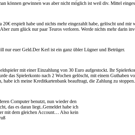
man können gewinnen was aber nicht möglich ist weil div. Mittel eing
 20€ erspielt habe und nichts mehr eingezahlt habe, gelöscht und mir w
! Aber zum glück nur paar Teuros verloren. Werde nichts mehr darin inve
ill nur euer Geld.Der Kerl ist ein ganz übler Lügner und Betrüger.
dspieler mit einer Einzahlung von 30 Euro aufgestockt. Ihr Spielerkont
 wurde das Spielerkonto nach 2 Wochen gelöscht, mit einem Guthaben vo
n, habe ich meine Kreditkartenbank beauftragt, die Zahlung zu stoppe
nderen Computer benutzt, nun wieder den
ht, das es daran liegt..Gemeldet habe ich
aber mit dem gleichen Account… Also kein
ruß