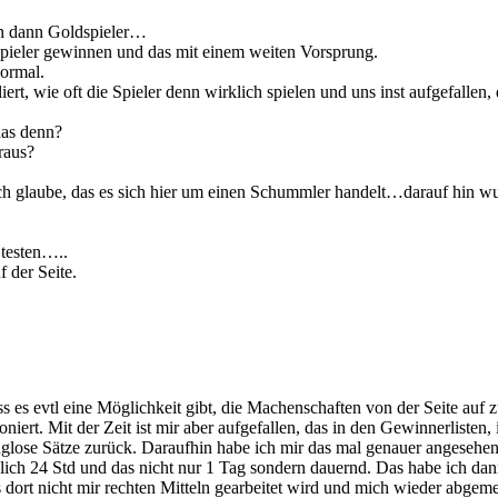
ch dann Goldspieler…
 Spieler gewinnen und das mit einem weiten Vorsprung.
normal.
t, wie oft die Spieler denn wirklich spielen und uns inst aufgefalle
das denn?
raus?
ch glaube, das es sich hier um einen Schummler handelt…darauf hin wu
 testen…..
 der Seite.
ss es evtl eine Möglichkeit gibt, die Machenschaften von der Seite auf 
niert. Mit der Zeit ist mir aber aufgefallen, das in den Gewinnerlisten
lose Sätze zurück. Daraufhin habe ich mir das mal genauer angesehen
ich 24 Std und das nicht nur 1 Tag sondern dauernd. Das habe ich dan
t nicht mir rechten Mitteln gearbeitet wird und mich wieder abgemeld