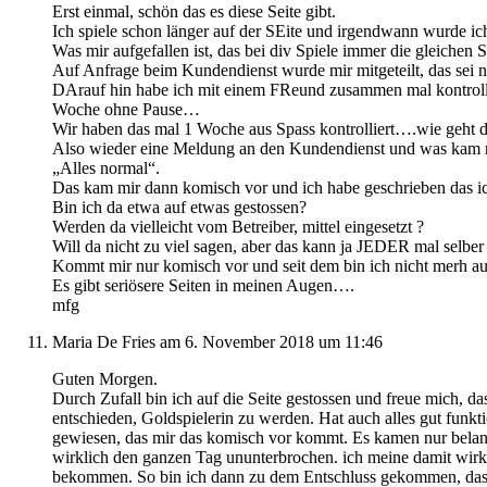
Erst einmal, schön das es diese Seite gibt.
Ich spiele schon länger auf der SEite und irgendwann wurde i
Was mir aufgefallen ist, das bei div Spiele immer die gleichen
Auf Anfrage beim Kundendienst wurde mir mitgeteilt, das sei 
DArauf hin habe ich mit einem FReund zusammen mal kontrollier
Woche ohne Pause…
Wir haben das mal 1 Woche aus Spass kontrolliert….wie geht 
Also wieder eine Meldung an den Kundendienst und was kam 
„Alles normal“.
Das kam mir dann komisch vor und ich habe geschrieben das i
Bin ich da etwa auf etwas gestossen?
Werden da vielleicht vom Betreiber, mittel eingesetzt ?
Will da nicht zu viel sagen, aber das kann ja JEDER mal selber
Kommt mir nur komisch vor und seit dem bin ich nicht merh auf
Es gibt seriösere Seiten in meinen Augen….
mfg
Maria De Fries
am 6. November 2018 um 11:46
Guten Morgen.
Durch Zufall bin ich auf die Seite gestossen und freue mich, da
entschieden, Goldspielerin zu werden. Hat auch alles gut funktio
gewiesen, das mir das komisch vor kommt. Es kamen nur belang
wirklich den ganzen Tag ununterbrochen. ich meine damit wirkl
bekommen. So bin ich dann zu dem Entschluss gekommen, das dor