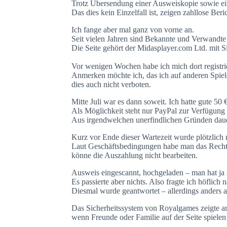
Trotz Übersendung einer Ausweiskopie sowie ein
Das dies kein Einzelfall ist, zeigen zahllose Beri
Ich fange aber mal ganz von vorne an.
Seit vielen Jahren sind Bekannte und Verwandte
Die Seite gehört der Midasplayer.com Ltd. mit S
Vor wenigen Wochen habe ich mich dort registri
Anmerken möchte ich, das ich auf anderen Spie
dies auch nicht verboten.
Mitte Juli war es dann soweit. Ich hatte gute 50
Als Möglichkeit steht nur PayPal zur Verfügun
Aus irgendwelchen unerfindlichen Gründen dau
Kurz vor Ende dieser Wartezeit wurde plötzlich 
Laut Geschäftsbedingungen habe man das Recht,
könne die Auszahlung nicht bearbeiten.
Ausweis eingescannt, hochgeladen – man hat ja s
Es passierte aber nichts. Also fragte ich höflic
Diesmal wurde geantwortet – allerdings anders als
Das Sicherheitssystem von Royalgames zeigte ang
wenn Freunde oder Familie auf der Seite spiele